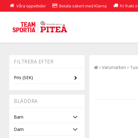
Våra öppettider
Betala säkert med Klarna
Fri frakt 
Varumärken
Tux
Pris
(SEK)
-
BLÄDDRA
Barn
Dam