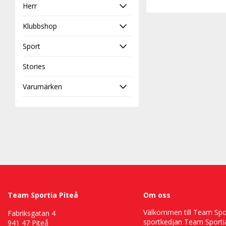
Herr
Klubbshop
Sport
Stories
Varumärken
Team Sportia Piteå
Om oss
Välkommen till Team Sport
Fabriksgatan 4
sportkedjan Team Sportia
941 47 Piteå