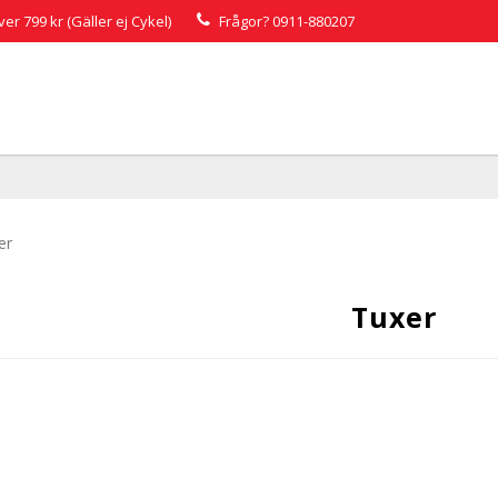
över 799 kr (Gäller ej Cykel)
Frågor?
0911-880207
er
Tuxer