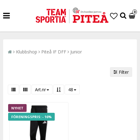
0
Klubbshop
Piteå IF DFF
Junior
Filter
Art.nr
48
NYHET
- 16%