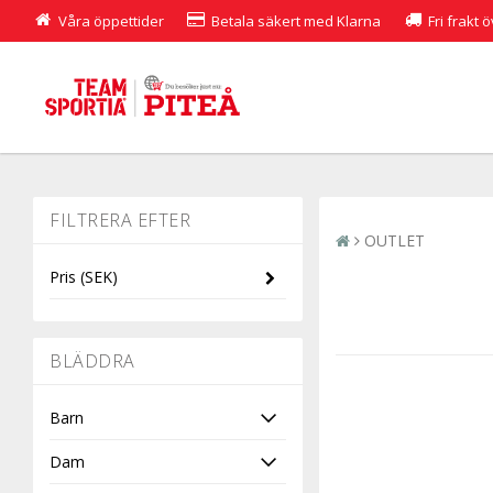
Våra öppettider
Betala säkert med Klarna
Fri frakt 
OUTLET
Pris
(SEK)
-
BLÄDDRA
Barn
Dam