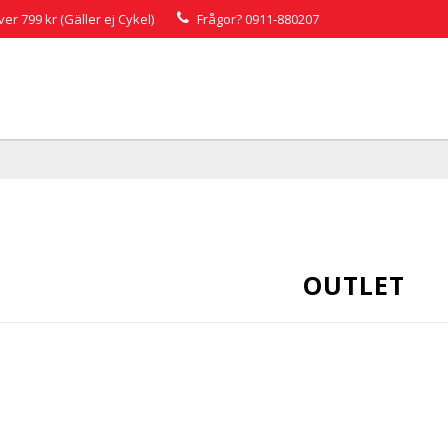
över 799 kr (Gäller ej Cykel)
Frågor?
0911-880207
OUTLET