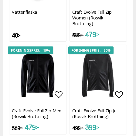
Lägg till i favoritlistan
Lägg t
Vattenflaska
Craft Evolve Full Zip
Women (Rosvik
Brottning)
479 kr
40 kr
589 kr
- 19%
- 20%
Lägg till i favoritlistan
Lägg t
Craft Evolve Full Zip Men
Craft Evolve Full Zip Jr
(Rosvik Brottning)
(Rosvik Brottning)
479 kr
399 kr
589 kr
499 kr