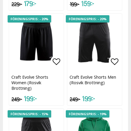
179 kr
159 kr
229 kr
199 kr
- 20%
- 20%
Lägg till i favoritlistan
Lägg t
Craft Evolve Shorts
Craft Evolve Shorts Men
Women (Rosvik
(Rosvik Brottning)
Brottning)
199 kr
199 kr
249 kr
249 kr
- 15%
- 19%