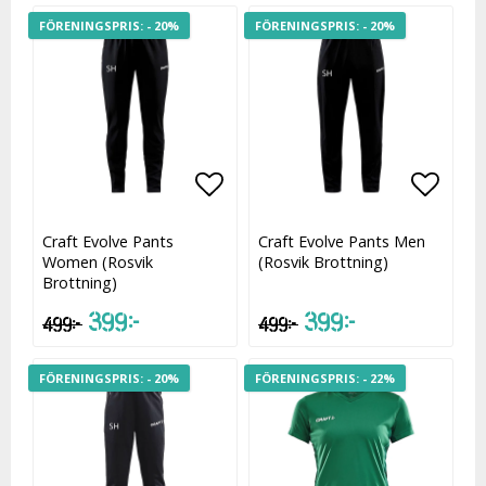
- 20%
- 20%
Lägg till i favoritlistan
Lägg till i favoritlistan
Lägg t
Lägg t
Craft Evolve Pants
Craft Evolve Pants Men
Women (Rosvik
(Rosvik Brottning)
Brottning)
399 kr
399 kr
499 kr
499 kr
- 20%
- 22%