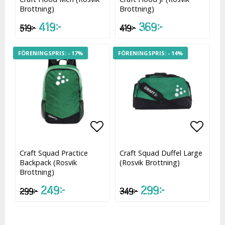
Brottning)
Brottning)
419 kr
369 kr
519 kr
419 kr
- 17%
- 14%
Lägg till i favoritlistan
Lägg t
Craft Squad Practice
Craft Squad Duffel Large
Backpack (Rosvik
(Rosvik Brottning)
Brottning)
249 kr
299 kr
299 kr
349 kr