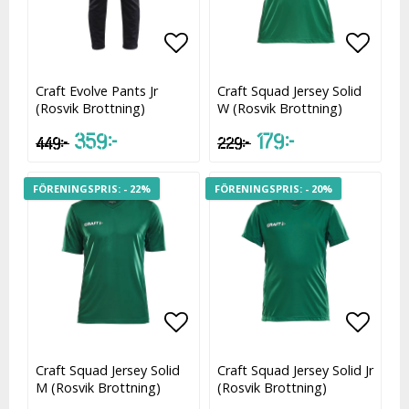
Lägg till i favoritlistan
Lägg till i favoritlistan
Lägg t
Craft Evolve Pants Jr
Craft Squad Jersey Solid
(Rosvik Brottning)
W (Rosvik Brottning)
359 kr
179 kr
449 kr
229 kr
- 22%
- 20%
Lägg till i favoritlistan
Lägg t
Craft Squad Jersey Solid
Craft Squad Jersey Solid Jr
M (Rosvik Brottning)
(Rosvik Brottning)