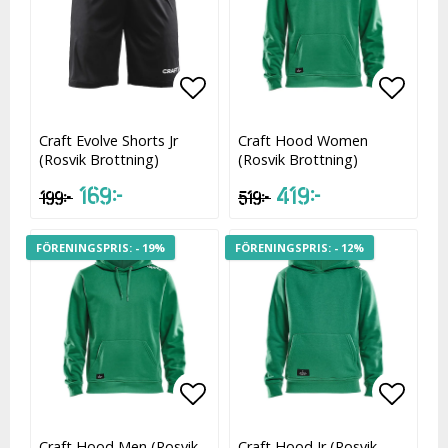
Lägg till i favoritlistan
Lägg t
Craft Evolve Shorts Jr
Craft Hood Women
(Rosvik Brottning)
(Rosvik Brottning)
169 kr
419 kr
199 kr
519 kr
- 19%
- 12%
Lägg till i favoritlistan
Lägg t
Craft Hood Men (Rosvik
Craft Hood Jr (Rosvik